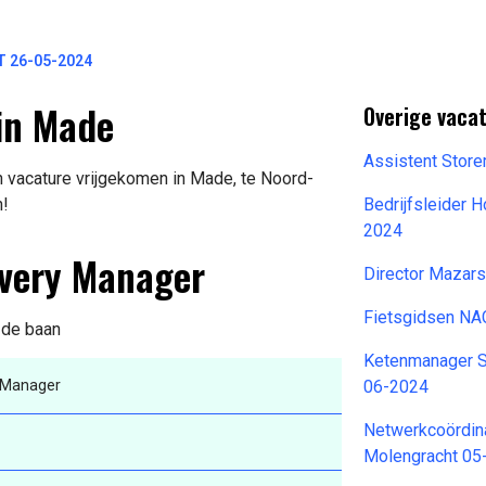
T 26-05-2024
in Made
Overige vaca
Assistent Stor
n vacature vrijgekomen in Made, te Noord-
n!
Bedrijfsleider
2024
ivery Manager
Director Mazar
Fietsgidsen NA
n de baan
Ketenmanager S
y Manager
06-2024
Netwerkcoördina
Molengracht 05