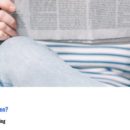
ren?
ing