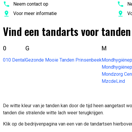
Neem contact op
Ne
Voor meer informatie
Vo
Vind een tandarts voor tanden
0
G
M
010 Dental
Gezonde Mooie Tanden Prinsenbeek
Mondhygiënepr
Mondhygiënepr
Mondzorg Cent
MzcdeLind
De witte kleur van je tanden kan door de tijd heen aangetast wo
tanden die stralende witte lach weer terugkrijgen.
Klik op de bedrijvenpagina van een van de tandartsen hierboven