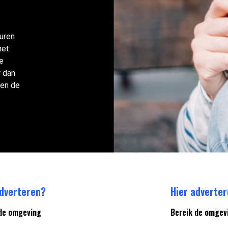
uren
het
ke
r dan
ten de
adverteren?
Hier adverte
de omgeving
Bereik de omgev