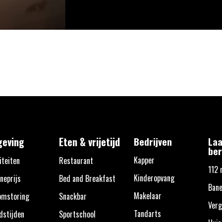
eving
Eten & vrijetijd
Bedrijven
Laa
ber
Kapper
iteiten
Restaurant
112 
Kinderopvang
neprijs
Bed and Breakfast
Bane
Makelaar
omstoring
Snackbar
Verg
Tandarts
dstijden
Sportschool