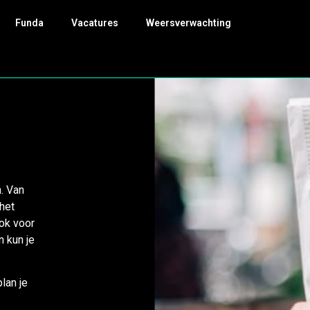
Funda
Vacatures
Weersverwachting
. Van
het
Ook voor
 kun je
lan je