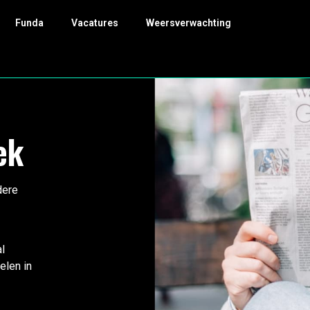
Funda
Vacatures
Weersverwachting
ek
dere
l
elen in