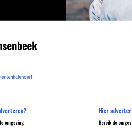
insenbeek
entenkalender
!
adverteren?
Hier adverte
de omgeving
Bereik de omgev