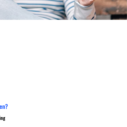
ren?
ing