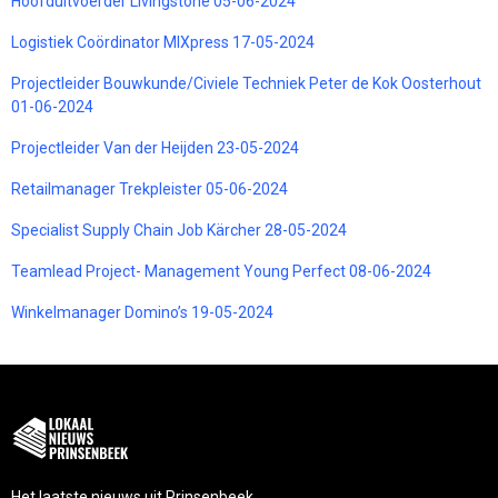
Hoofduitvoerder Livingstone 05-06-2024
Logistiek Coördinator MIXpress 17-05-2024
Projectleider Bouwkunde/Civiele Techniek Peter de Kok Oosterhout
01-06-2024
Projectleider Van der Heijden 23-05-2024
Retailmanager Trekpleister 05-06-2024
Specialist Supply Chain Job Kärcher 28-05-2024
Teamlead Project- Management Young Perfect 08-06-2024
Winkelmanager Domino’s 19-05-2024
Het laatste nieuws uit Prinsenbeek