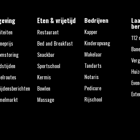
eving
Eten & vrijetijd
Bedrijven
Laa
ber
Kapper
iteiten
Restaurant
112 
Kinderopvang
neprijs
Bed and Breakfast
Bane
Makelaar
omstoring
Snackbar
Verg
Tandarts
dstijden
Sportschool
Huiz
Notaris
elroutes
Kermis
Eve
Pedicure
ijdensberichten
Bowlen
Exte
Rijschool
melmarkt
Massage