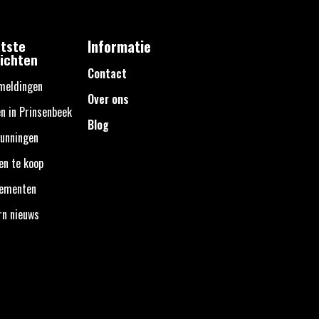
tste
Informatie
ichten
Contact
meldingen
Over ons
n in Prinsenbeek
Blog
unningen
en te koop
nementen
rn nieuws