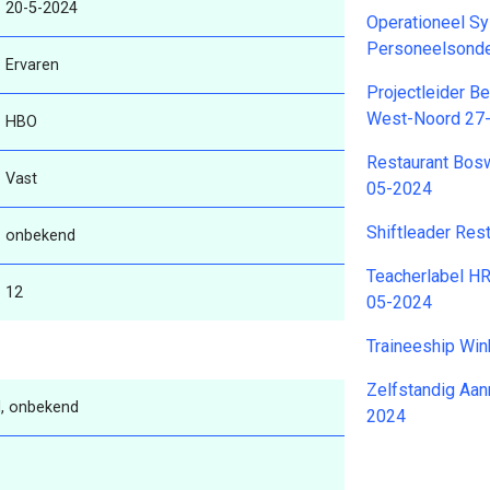
20-5-2024
Operationeel S
Personeelsonde
Ervaren
Projectleider B
West-Noord 27
HBO
Restaurant Bos
Vast
05-2024
Shiftleader Res
onbekend
Teacherlabel H
12
05-2024
Traineeship Win
Zelfstandig Aa
, onbekend
2024