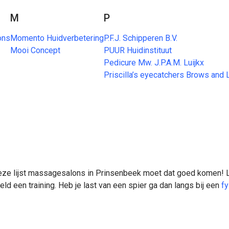
M
P
ons
Momento Huidverbetering
P.F.J. Schipperen B.V.
Mooi Concept
PUUR Huidinstituut
Pedicure Mw. J.P.A.M. Luijkx
Priscilla’s eyecatchers Brows and
deze lijst massagesalons in Prinsenbeek moet dat goed komen! L
eld een training. Heb je last van een spier ga dan langs bij een
fy