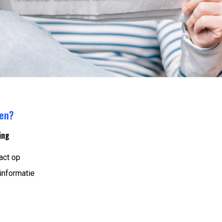
ren?
ing
act op
informatie