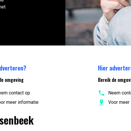
het
adverteren?
Hier adverte
de omgeving
Bereik de omgev
em contact op
Neem cont
or meer informatie
Voor meer 
nsenbeek