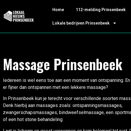
Home
112-melding Prinsenbeek
Lokale bedrijven Prinsenbeek
Massage Prinsenbeek
Iedereen is wel eens toe aan een moment van ontspanning. En 
er fijner dan ontspannen met een lekkere massage?
In Prinsenbeek kun je terecht voor verschillende soorten mas
Denk hierbij aan massages zoals: ontspanningsmassages,
zwangerschapsmassages, bindweefselmassage, een sportm
of een hot stone behandeling
Laat je lichaam en geest verwennen en kom helemaal tot rust. 