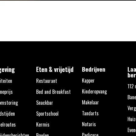
eving
Eten & vrijetijd
Bedrijven
Laa
ber
Kapper
iteiten
Restaurant
112 
Kinderopvang
neprijs
Bed and Breakfast
Bane
Makelaar
omstoring
Snackbar
Verg
Tandarts
dstijden
Sportschool
Huiz
Notaris
elroutes
Kermis
Eve
Pedicure
ijdensberichten
Bowlen