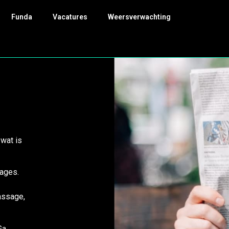
Funda
Vacatures
Weersverwachting
wat is
sages.
assage,
Ga