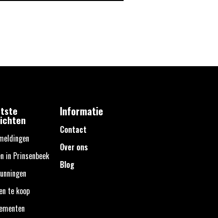
tste
Informatie
ichten
Contact
meldingen
Over ons
n in Prinsenbeek
Blog
unningen
en te koop
nementen