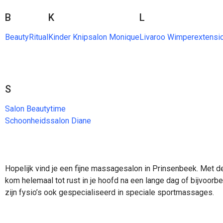
B
K
L
BeautyRitual
Kinder Knipsalon Monique
Livaroo Wimperextensi
S
Salon Beautytime
Schoonheidssalon Diane
Hopelijk vind je een fijne massagesalon in Prinsenbeek. Met 
kom helemaal tot rust in je hoofd na een lange dag of bijvoorbe
zijn fysio’s ook gespecialiseerd in speciale sportmassages.