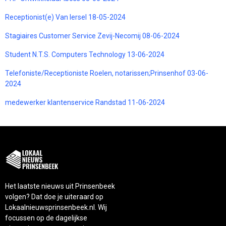
Receptionist(e) Van Iersel 18-05-2024
Stagiaires Customer Service Zevij-Necomij 08-06-2024
Student N.T.S. Computers Technology 13-06-2024
Telefoniste/Receptioniste Roelen, notarissen;Prinsenhof 03-06-
2024
medewerker klantenservice Randstad 11-06-2024
Het laatste nieuws uit Prinsenbeek
volgen? Dat doe je uiteraard op
Lokaalnieuwsprinsenbeek.nl. Wij
focussen op de dagelijkse