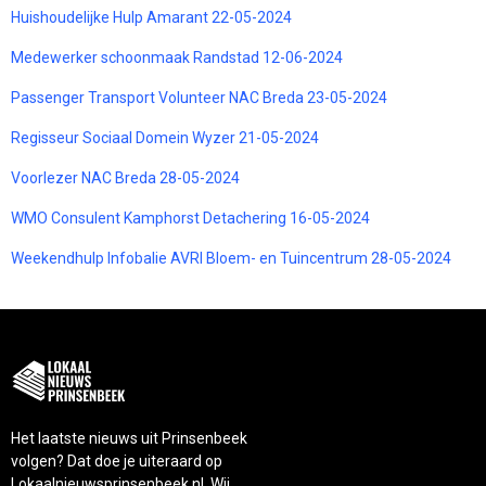
Huishoudelijke Hulp Amarant 22-05-2024
Medewerker schoonmaak Randstad 12-06-2024
Passenger Transport Volunteer NAC Breda 23-05-2024
Regisseur Sociaal Domein Wyzer 21-05-2024
Voorlezer NAC Breda 28-05-2024
WMO Consulent Kamphorst Detachering 16-05-2024
Weekendhulp Infobalie AVRI Bloem- en Tuincentrum 28-05-2024
Het laatste nieuws uit Prinsenbeek
volgen? Dat doe je uiteraard op
Lokaalnieuwsprinsenbeek.nl. Wij