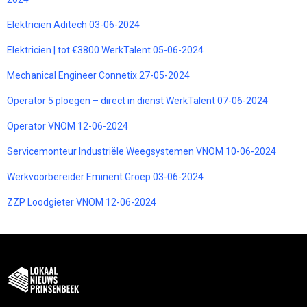
Elektricien Aditech 03-06-2024
Elektricien | tot €3800 WerkTalent 05-06-2024
Mechanical Engineer Connetix 27-05-2024
Operator 5 ploegen – direct in dienst WerkTalent 07-06-2024
Operator VNOM 12-06-2024
Servicemonteur Industriële Weegsystemen VNOM 10-06-2024
Werkvoorbereider Eminent Groep 03-06-2024
ZZP Loodgieter VNOM 12-06-2024