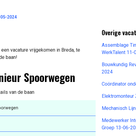
-05-2024
Overige vaca
Assemblage Tim
een vacature vrijgekomen in Breda, te
WerkTalent 11-
 de baan!
Bouwkundig Revi
enieur Spoorwegen
2024
Coördinator on
tails van de baan
Elektromonteur
poorwegen
Mechanisch Lij
Medewerker Int
Groep 13-06-2