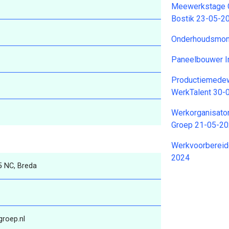
Meewerkstage C
Bostik 23-05-2
Onderhoudsmon
Paneelbouwer I
Productiemedew
WerkTalent 30-
Werkorganisator
Groep 21-05-2
Werkvoorbereide
2024
5 NC, Breda
groep.nl