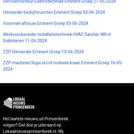
Servicemonteur Elektrotechniek Eminent Groep 21-05-2024
Uitvoerder bedrijfsruimten Eminent Groep 03-06-2024
Voorman afbouw Eminent Groep 03-06-2024
Werkvoorbereider Installatietechniek HVAC Sanitair WR.nl
Solliciteren 11-06-2024
ZZP Uitvoerder Eminent Groep 13-06-2024
ZZP machinist Rups en/of mobiele kraan Eminent Groep 16-05-
2024
Het laatste nieuws uit Prinsenbeek
volgen? Dat doe je uiteraard op
Lokaalnieuwsprinsenbeek.nl. Wij