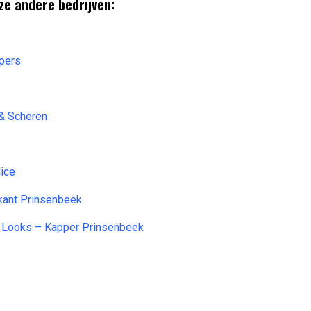
ze andere bedrijven:
ppers
& Scheren
lice
kant Prinsenbeek
& Looks – Kapper Prinsenbeek