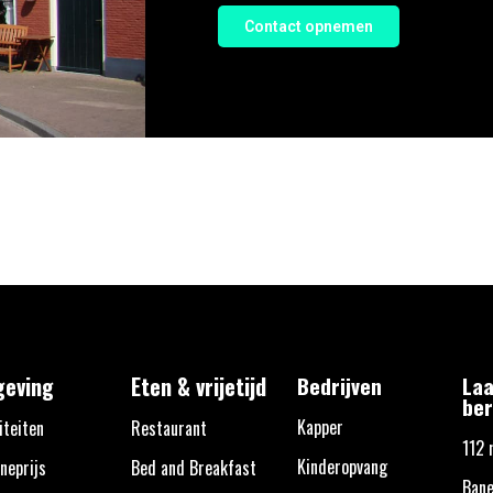
Contact opnemen
eving
Eten & vrijetijd
Bedrijven
Laa
ber
Kapper
iteiten
Restaurant
112 
Kinderopvang
neprijs
Bed and Breakfast
Bane