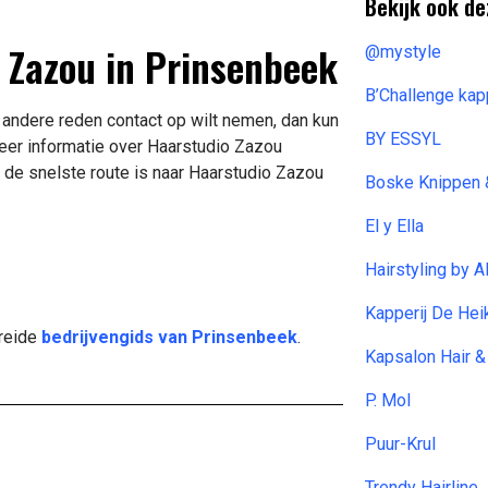
Bekijk ook de
o Zazou in Prinsenbeek
@mystyle
B’Challenge ka
 andere reden contact op wilt nemen, dan kun
BY ESSYL
eer informatie over Haarstudio Zazou
 de snelste route is naar Haarstudio Zazou
Boske Knippen 
El y Ella
Hairstyling by A
Kapperij De Hei
breide
bedrijvengids van Prinsenbeek
.
Kapsalon Hair 
P. Mol
Puur-Krul
Trendy Hairline