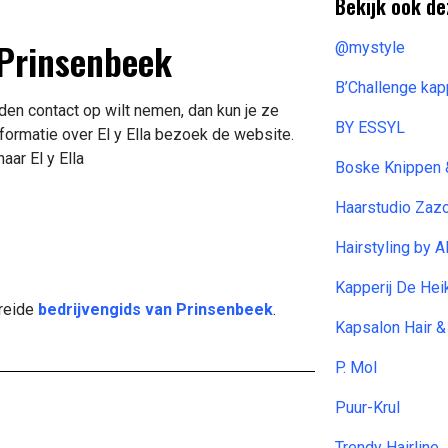
Bekijk ook de
n Prinsenbeek
@mystyle
B’Challenge ka
eden contact op wilt nemen, dan kun je ze
BY ESSYL
ormatie over El y Ella bezoek de website.
aar El y Ella
Boske Knippen 
Haarstudio Zaz
Hairstyling by A
Kapperij De Hei
breide
bedrijvengids van Prinsenbeek
.
Kapsalon Hair 
P. Mol
Puur-Krul
Trendy Hairline