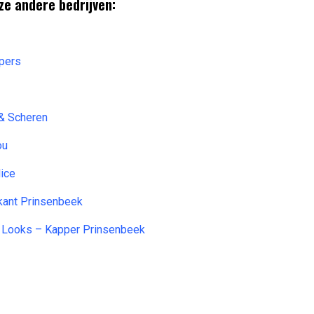
ze andere bedrijven:
ppers
& Scheren
ou
lice
kant Prinsenbeek
& Looks – Kapper Prinsenbeek