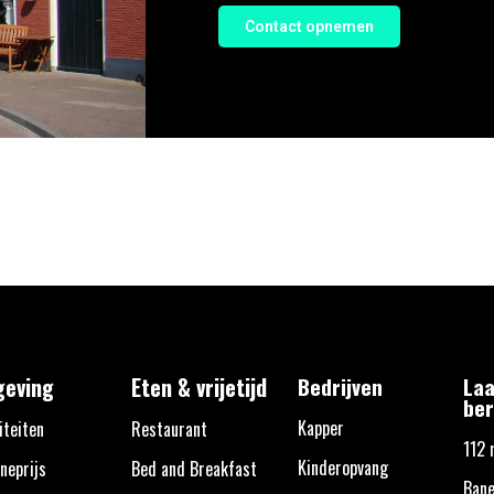
Contact opnemen
eving
Eten & vrijetijd
Bedrijven
Laa
ber
Kapper
iteiten
Restaurant
112 
Kinderopvang
neprijs
Bed and Breakfast
Bane