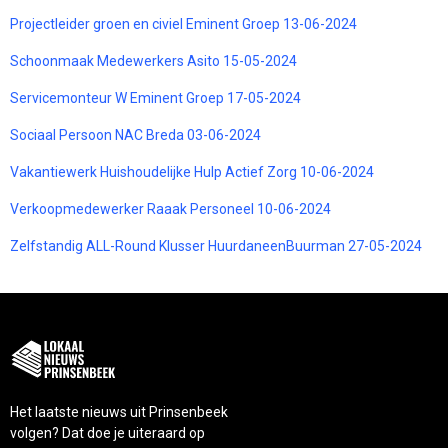
Projectleider groen en civiel Eminent Groep 13-06-2024
Schoonmaak Medewerkers Asito 15-05-2024
Servicemonteur W Eminent Groep 17-05-2024
Sociaal Persoon NAC Breda 03-06-2024
Vakantiewerk Huishoudelijke Hulp Actief Zorg 10-06-2024
Verkoopmedewerker Raaak Personeel 10-06-2024
Zelfstandig ALL-Round Klusser HuurdaneenBuurman 27-05-2024
Het laatste nieuws uit Prinsenbeek
volgen? Dat doe je uiteraard op