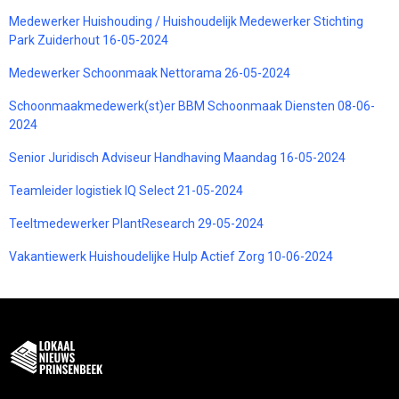
Medewerker Huishouding / Huishoudelijk Medewerker Stichting
Park Zuiderhout 16-05-2024
Medewerker Schoonmaak Nettorama 26-05-2024
Schoonmaakmedewerk(st)er BBM Schoonmaak Diensten 08-06-
2024
Senior Juridisch Adviseur Handhaving Maandag 16-05-2024
Teamleider logistiek IQ Select 21-05-2024
Teeltmedewerker PlantResearch 29-05-2024
Vakantiewerk Huishoudelijke Hulp Actief Zorg 10-06-2024