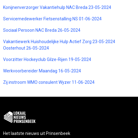
Konijnenverzorger Vakantiehulp NAC Breda 23-05-2024
Servicemedewerker Fietsenstalling NS 01-06-2024
Sociaal Persoon NAC Breda 26-05-2024
Vakantiewerk Huishoudelijke Hulp Actief Zorg 23-05-2024
Oosterhout 26-05-2024
Voorzitter Hockeyclub Gilze-Rijen 19-05-2024
Werkvoorbereider Maandag 16-05-2024
Zij instroom WMO consulent Wyzer 11-06-2024
Het laatste nieuws uit Prinsenbeek