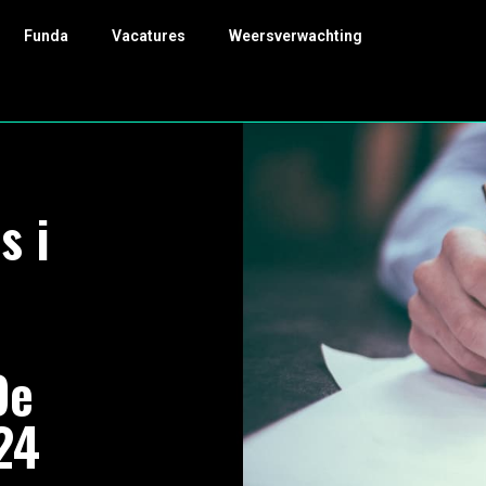
Funda
Vacatures
Weersverwachting
s i
De
24