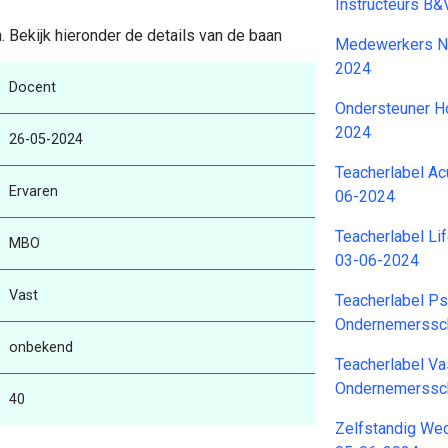
Instructeurs B&
Bekijk hieronder de details van de baan
Medewerkers Na
2024
Docent
Ondersteuner H
2024
26-05-2024
Teacherlabel A
Ervaren
06-2024
Teacherlabel L
MBO
03-06-2024
Vast
Teacherlabel Ps
Ondernemerssc
onbekend
Teacherlabel V
Ondernemerssc
40
Zelfstandig We