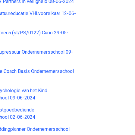
V Partners in veiligheid 08-06-2024
tuureducatie VHLvoorelkaar 12-06-
oreca (st/PS/0122) Curio 29-05-
cupressuur Ondernemersschool 09-
ife Coach Basis Ondernemersschool
ychologie van het Kind
hool 09-06-2024
astgoedbediende
hool 02-06-2024
ddingplanner Ondernemersschool