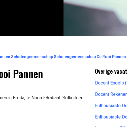
i Pannen Scholengemeenschap Scholengemeenschap De Rooi Pannen
Rooi Pannen
Overige vaca
Docent Engels 
Docent Rekenen
en in Breda, te Noord-Brabant. Solliciteer
Enthousiaste Do
Enthousiaste Do