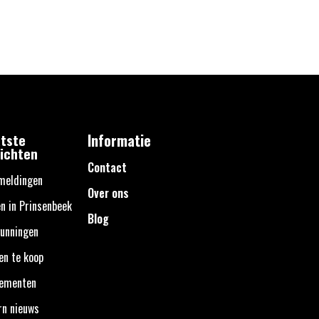
tste
Informatie
ichten
Contact
meldingen
Over ons
n in Prinsenbeek
Blog
unningen
en te koop
nementen
rn nieuws