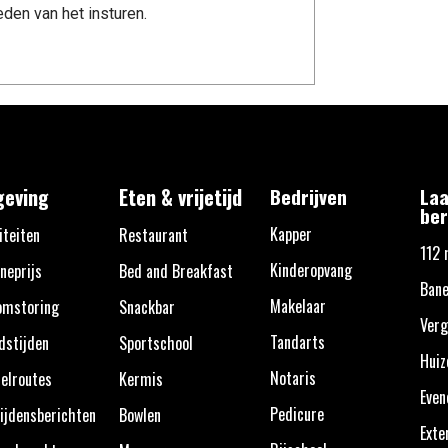
den van het insturen.
eving
Eten & vrijetijd
Bedrijven
Laa
ber
Kapper
iteiten
Restaurant
112 
Kinderopvang
neprijs
Bed and Breakfast
Bane
Makelaar
omstoring
Snackbar
Verg
Tandarts
dstijden
Sportschool
Huiz
Notaris
elroutes
Kermis
Eve
Pedicure
ijdensberichten
Bowlen
Exte