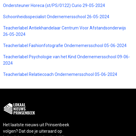
Ondersteuner Horeca (st/PS/0122) Curio 29-05-2024
Schoonheidsspecialist Ondernemersschool 26-05-2024
Teacherlabel Antiekhandelaar Centrum Voor Afstandsonderwijs
26-05-2024
Teacherlabel Fashionfotografie Ondernemersschool 05-06-2024
Teacherlabel Psychologie van het Kind Ondernemersschool 09-06-
2024
Teacherlabel Relatiecoach Ondernemersschool 05-06-2024
Het laatste nieuws uit Prinsenbeek
volgen? Dat doe je uiteraard op