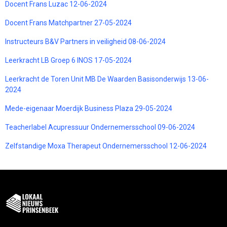
Docent Frans Luzac 12-06-2024
Docent Frans Matchpartner 27-05-2024
Instructeurs B&V Partners in veiligheid 08-06-2024
Leerkracht LB Groep 6 INOS 17-05-2024
Leerkracht de Toren Unit MB De Waarden Basisonderwijs 13-06-
2024
Mede-eigenaar Moerdijk Business Plaza 29-05-2024
Teacherlabel Acupressuur Ondernemersschool 09-06-2024
Zelfstandige Moxa Therapeut Ondernemersschool 12-06-2024