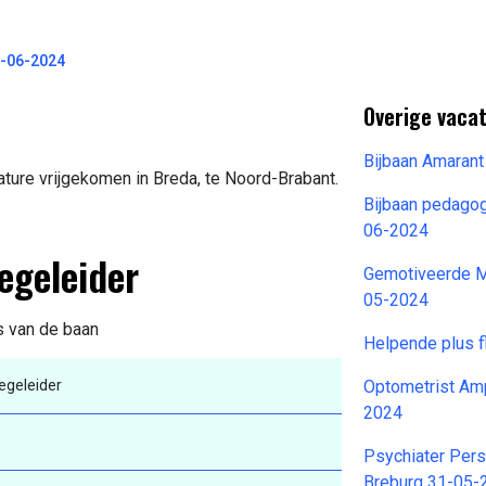
7-06-2024
Overige vaca
Bijbaan Amaran
ture vrijgekomen in Breda, te Noord-Brabant.
Bijbaan pedago
06-2024
egeleider
Gemotiveerde M
05-2024
ls van de baan
Helpende plus 
egeleider
Optometrist Amp
2024
Psychiater Pers
Breburg 31-05-