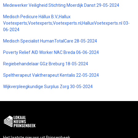
Medewerker Veiligheid Stichting Moerdijk Danst 29-05-2024
Medisch Pedicure Hállux B.V.;Hallux
Voetexperts;Voetexperts;Voetexperts.nl;HalluxVoetexperts.nl 03-
06-2024
Medisch Specialist HumanTotalCare 28-05-2024
Poverty Relief AID Worker NAC Breda 06-06-2024
Regiebehandelaar GGz Breburg 18-05-2024
Speltherapeut Vaktherapeut Kentalis 22-05-2024
Wijkverpleegkundige Surplus Zorg 30-05-2024
Het laatste nieuws uit Prinsenbeek