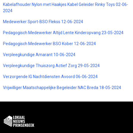
Kabelafhouder Nylon met Haakjes Kabel Geleider Rinky Toys 02-06-
2024
Medewerker Sport-BSO Flekss 12-06-2024
Pedagogisch Medewerker Altijd Lente Kinderopvang 23-05-2024
Pedagogisch Medewerker BSO Kober 12-06-2024
Verpleegkundige Amarant 10-06-2024
Verpleegkundige Thuiszorg Actief Zorg 29-05-2024
Verzorgende IG Nachtdiensten Avoord 06-06-2024
Vrijwilliger Maatschappelijke Begeleider NAC Breda 18-05-2024