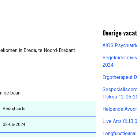
Overige vaca
AIOS Psychiatr
jgekomen in Breda, te Noord-Brabant.
Begeleider niv
2024
s
Ergotherapeut
Gespecialisee
an de baan
Flekss 12-06-2
Bedrijfsarts
Helpende Avoo
Live Arts CLIB
02-06-2024
Longfunctieanal