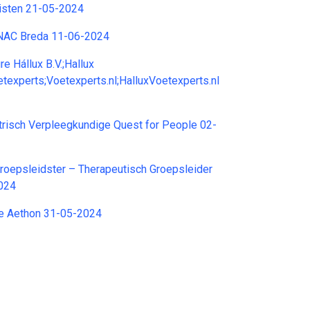
listen 21-05-2024
NAC Breda 11-06-2024
e Hállux B.V.;Hallux
texperts;Voetexperts.nl;HalluxVoetexperts.nl
trisch Verpleegkundige Quest for People 02-
roepsleidster – Therapeutisch Groepsleider
024
e Aethon 31-05-2024