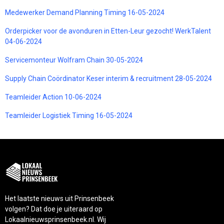
Medewerker Demand Planning Timing 16-05-2024
Orderpicker voor de avonduren in Etten-Leur gezocht! WerkTalent
04-06-2024
Servicemonteur Wolfram Chain 30-05-2024
Supply Chain Coördinator Keser interim & recruitment 28-05-2024
Teamleider Action 10-06-2024
Teamleider Logistiek Timing 16-05-2024
Het laatste nieuws uit Prinsenbeek
volgen? Dat doe je uiteraard op
Lokaalnieuwsprinsenbeek.nl. Wij