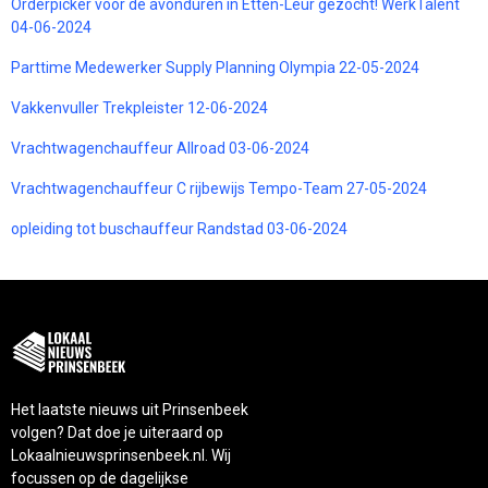
Orderpicker voor de avonduren in Etten-Leur gezocht! WerkTalent
04-06-2024
Parttime Medewerker Supply Planning Olympia 22-05-2024
Vakkenvuller Trekpleister 12-06-2024
Vrachtwagenchauffeur Allroad 03-06-2024
Vrachtwagenchauffeur C rijbewijs Tempo-Team 27-05-2024
opleiding tot buschauffeur Randstad 03-06-2024
Het laatste nieuws uit Prinsenbeek
volgen? Dat doe je uiteraard op
Lokaalnieuwsprinsenbeek.nl. Wij
focussen op de dagelijkse