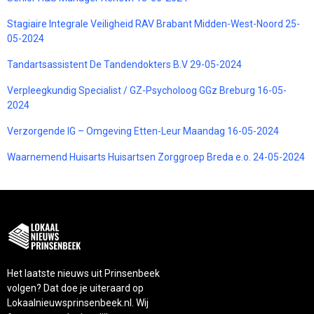
Stagiaire Integrale Veiligheid RAV Brabant Midden-West-Noord 25-
05-2024
Tandartsassistent De Tandendokters B.V 29-05-2024
Verpleegkundig Specialist / GZ-Psycholoog GGz Breburg 16-05-
2024
Verzorgende IG – Omgeving Etten-Leur Maandag 16-05-2024
Waarnemend Huisarts Huisartsen Zorggroep Breda e.o. 24-05-2024
Het laatste nieuws uit Prinsenbeek
volgen? Dat doe je uiteraard op
Lokaalnieuwsprinsenbeek.nl. Wij