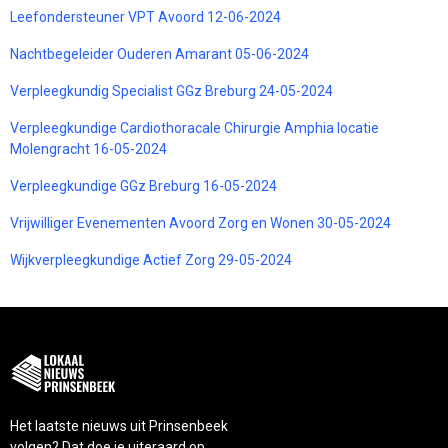
Leefondersteuner VPT Avoord 12-06-2024
Nachtbegeleider Ouderen Amarant 05-06-2024
Verpleegkundig Specialist GGz Breburg 24-05-2024
Verpleegkundige Cardiothoracale Chirurgie Amphia locatie
Molengracht 16-05-2024
Verpleegkundige GGz Breburg 16-05-2024
Vrijwilliger Evenementen Avoord Zorg en Wonen 30-05-2024
Wijkverpleegkundige Actief Zorg 29-05-2024
Het laatste nieuws uit Prinsenbeek
volgen? Dat doe je uiteraard op