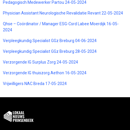
Pedagogisch Medewerker Partou 24-05-2024
Physician Assistant Neurologische Revalidatie Revant 22-05-2024
Qhse – Coördinator / Manager ESG-Csrd Labee Moerdijk 16-05-
2024
Verpleegkundig Specialist GGz Breburg 04-06-2024
Verpleegkundig Specialist GGz Breburg 28-05-2024
Verzorgende IG Surplus Zorg 24-05-2024
Verzorgende IG thuiszorg Aethon 16-05-2024
Vrijwilligers NAC Breda 17-05-2024