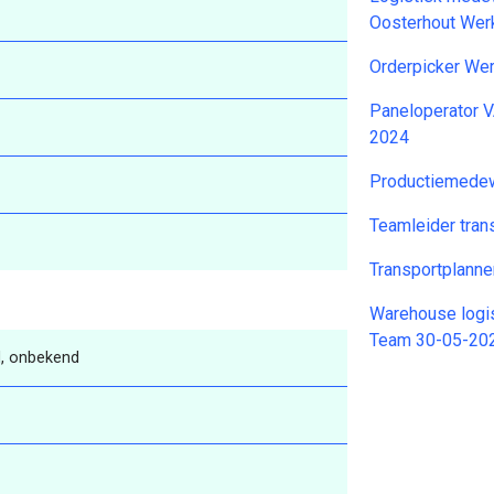
Oosterhout Wer
Orderpicker We
Paneloperator 
2024
Productiemedew
Teamleider tran
Transportplann
Warehouse logi
Team 30-05-20
, onbekend