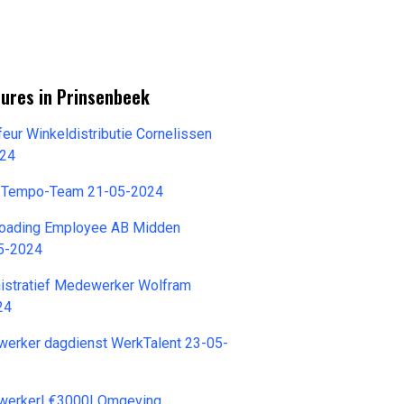
tures in Prinsenbeek
ur Winkeldistributie Cornelissen
024
a Tempo-Team 21-05-2024
loading Employee AB Midden
5-2024
nistratief Medewerker Wolfram
24
werker dagdienst WerkTalent 23-05-
werker| €3000| Omgeving