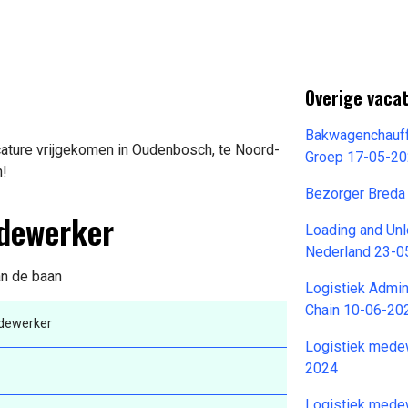
Overige vaca
Bakwagenchauffe
ature vrijgekomen in Oudenbosch, te Noord-
Groep 17-05-2
n!
Bezorger Bred
edewerker
Loading and Un
Nederland 23-0
an de baan
Logistiek Admi
Chain 10-06-20
dewerker
Logistiek mede
2024
Logistiek mede