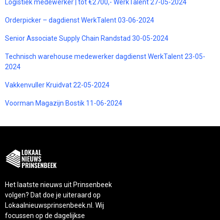
Logistiek medewerker | tot €2700,- WerkTalent 27-05-2024
Orderpicker – dagdienst WerkTalent 03-06-2024
Senior Associate Supply Chain Randstad 30-05-2024
Technisch warehouse medewerker dagdienst WerkTalent 23-05-
2024
Vakkenvuller Kruidvat 22-05-2024
Voorman Magazijn Bostik 11-06-2024
Het laatste nieuws uit Prinsenbeek
volgen? Dat doe je uiteraard op
Lokaalnieuwsprinsenbeek.nl. Wij
focussen op de dagelijkse