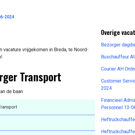
06-2024
Overige vaca
Bezorger dagdie
n vacature vrijgekomen in Breda, te Noord-
n!
Buschauffeur A
Courier AH Onl
rger Transport
Customer Servi
2024
 van de baan
Financieel Admi
Transport
Personnel 13-0
Heftruckchauff
Heftruckchauffe