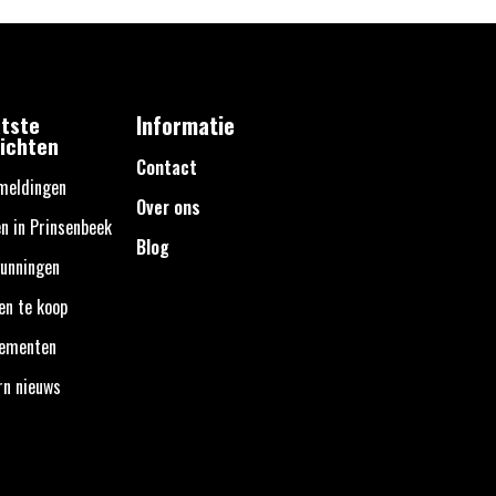
tste
Informatie
ichten
Contact
meldingen
Over ons
n in Prinsenbeek
Blog
unningen
en te koop
nementen
rn nieuws