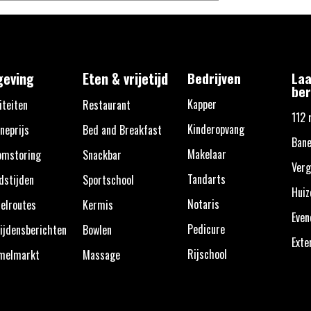
eving
Eten & vrijetijd
Bedrijven
Laa
ber
Kapper
iteiten
Restaurant
112 
Kinderopvang
neprijs
Bed and Breakfast
Bane
Makelaar
omstoring
Snackbar
Verg
Tandarts
dstijden
Sportschool
Huiz
Notaris
elroutes
Kermis
Eve
Pedicure
ijdensberichten
Bowlen
Exte
Rijschool
melmarkt
Massage