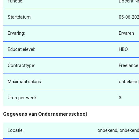
Functie:
Docent N
Startdatum:
05-06-20
Ervaring:
Ervaren
Educatielevel:
HBO
Contracttype:
Freelance
Maximaal salaris:
onbekend
Uren per week:
3
Gegevens van Ondernemersschool
Locatie:
onbekend, onbekend