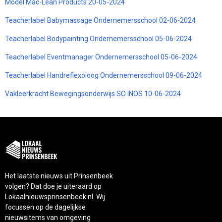
Model Mac-Lean Products 20-05-2024
Teacherlabel Babymassage Ondernemersschool 02-06-2024
Teacherlabel Bodypainting Ondernemersschool 05-06-2024
Teacherlabel Eventmanager Ondernemersschool 05-06-2024
Teacherlabel Handreflexoloog Ondernemersschool 09-06-2024
Vakleerkracht Bewegingsonderwijs SO INOS 10-06-2024
Het laatste nieuws uit Prinsenbeek
volgen? Dat doe je uiteraard op
Lokaalnieuwsprinsenbeek.nl. Wij
focussen op de dagelijkse
nieuwsitems van omgeving