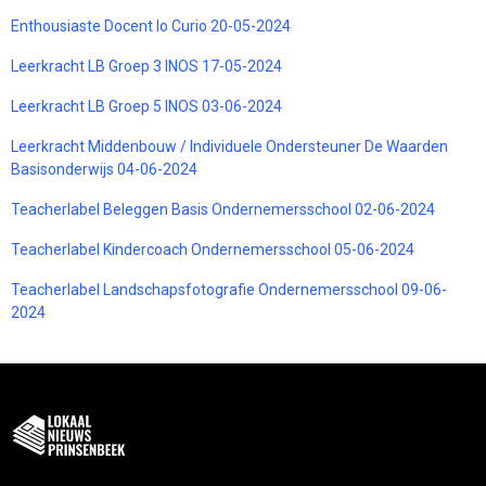
Enthousiaste Docent lo Curio 20-05-2024
Leerkracht LB Groep 3 INOS 17-05-2024
Leerkracht LB Groep 5 INOS 03-06-2024
Leerkracht Middenbouw / Individuele Ondersteuner De Waarden
Basisonderwijs 04-06-2024
Teacherlabel Beleggen Basis Ondernemersschool 02-06-2024
Teacherlabel Kindercoach Ondernemersschool 05-06-2024
Teacherlabel Landschapsfotografie Ondernemersschool 09-06-
2024