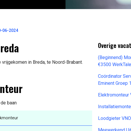
0-06-2024
Breda
Overige vaca
(Beginnend) Mon
 vrijgekomen in Breda, te Noord-Brabant.
€3500 WerkTale
Coördinator Se
onteur
Eminent Groep 
Elektromonteu
n de baan
Installatiemont
ckmonteur
Loodgieter VN
Meewerkend Uit