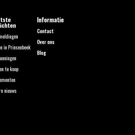
tste
Informatie
ichten
Contact
meldingen
Over ons
n in Prinsenbeek
Blog
unningen
en te koop
nementen
rn nieuws