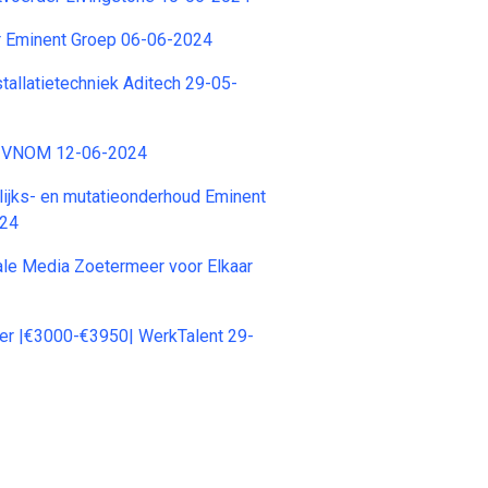
r Eminent Groep 06-06-2024
stallatietechniek Aditech 29-05-
r VNOM 12-06-2024
lijks- en mutatieonderhoud Eminent
024
iale Media Zoetermeer voor Elkaar
er |€3000-€3950| WerkTalent 29-