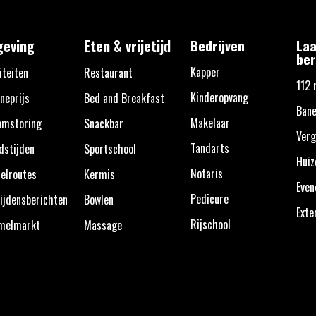
eving
Eten & vrijetijd
Bedrijven
Laa
ber
Kapper
iteiten
Restaurant
112 
Kinderopvang
neprijs
Bed and Breakfast
Bane
Makelaar
omstoring
Snackbar
Verg
Tandarts
dstijden
Sportschool
Huiz
Notaris
elroutes
Kermis
Eve
Pedicure
ijdensberichten
Bowlen
Exte
Rijschool
melmarkt
Massage