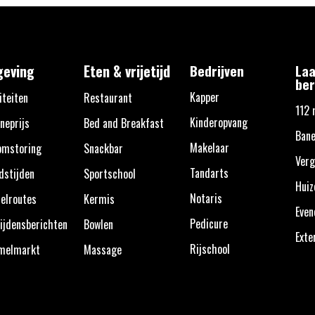
eving
Eten & vrijetijd
Bedrijven
Laa
ber
Kapper
iteiten
Restaurant
112 
Kinderopvang
neprijs
Bed and Breakfast
Bane
Makelaar
omstoring
Snackbar
Verg
Tandarts
dstijden
Sportschool
Huiz
Notaris
elroutes
Kermis
Eve
Pedicure
ijdensberichten
Bowlen
Exte
Rijschool
melmarkt
Massage