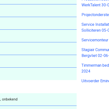
WerkTalent 30-
Projectonderst
Service Install
Solliciteren 05
Servicemonteu
Stagiair Commu
Bergvliet 02-0
Timmerman bedr
2024
Uitvoerder Emi
, onbekend