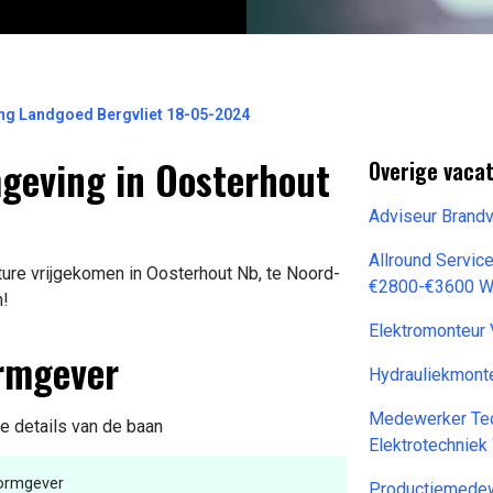
ng Landgoed Bergvliet 18-05-2024
geving in Oosterhout
Overige vaca
Adviseur Brand
Allround Servic
ture vrijgekomen in Oosterhout Nb, te Noord-
€2800-€3600 W
n!
Elektromonteu
ormgever
Hydrauliekmon
Medewerker Tec
de details van de baan
Elektrotechniek
Vormgever
Productiemedew