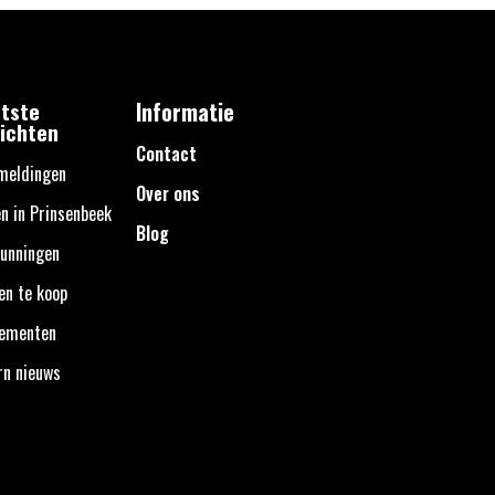
tste
Informatie
ichten
Contact
meldingen
Over ons
n in Prinsenbeek
Blog
unningen
en te koop
nementen
rn nieuws