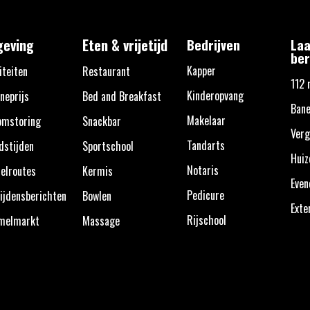
eving
Eten & vrijetijd
Bedrijven
Laa
ber
Kapper
iteiten
Restaurant
112 
Kinderopvang
neprijs
Bed and Breakfast
Bane
Makelaar
omstoring
Snackbar
Verg
Tandarts
dstijden
Sportschool
Huiz
Notaris
elroutes
Kermis
Eve
Pedicure
ijdensberichten
Bowlen
Exte
Rijschool
melmarkt
Massage