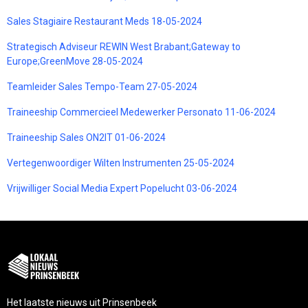
Sales Stagiaire Restaurant Meds 18-05-2024
Strategisch Adviseur REWIN West Brabant;Gateway to
Europe;GreenMove 28-05-2024
Teamleider Sales Tempo-Team 27-05-2024
Traineeship Commercieel Medewerker Personato 11-06-2024
Traineeship Sales ON2IT 01-06-2024
Vertegenwoordiger Wilten Instrumenten 25-05-2024
Vrijwilliger Social Media Expert Popelucht 03-06-2024
Het laatste nieuws uit Prinsenbeek