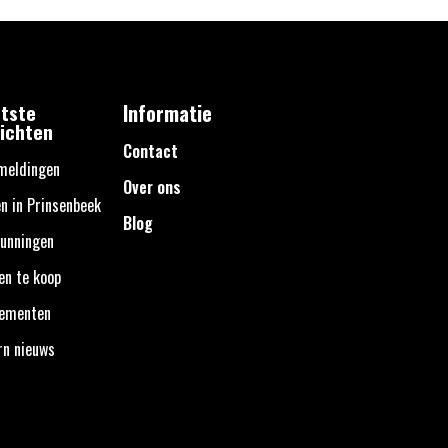
tste
Informatie
ichten
Contact
meldingen
Over ons
n in Prinsenbeek
Blog
unningen
en te koop
nementen
rn nieuws