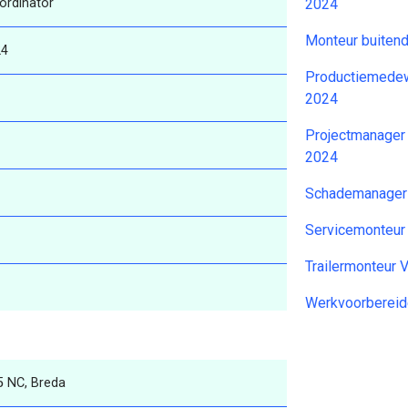
ördinator
2024
Monteur buiten
24
Productiemedew
2024
Projectmanager
2024
Schademanager 
Servicemonteu
Trailermonteur
Werkvoorbereid
5 NC, Breda