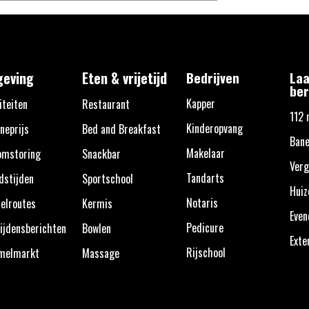
eving
Eten & vrijetijd
Bedrijven
Laa
ber
Kapper
iteiten
Restaurant
112 
Kinderopvang
neprijs
Bed and Breakfast
Bane
Makelaar
omstoring
Snackbar
Verg
Tandarts
dstijden
Sportschool
Huiz
Notaris
elroutes
Kermis
Eve
Pedicure
ijdensberichten
Bowlen
Exte
Rijschool
melmarkt
Massage