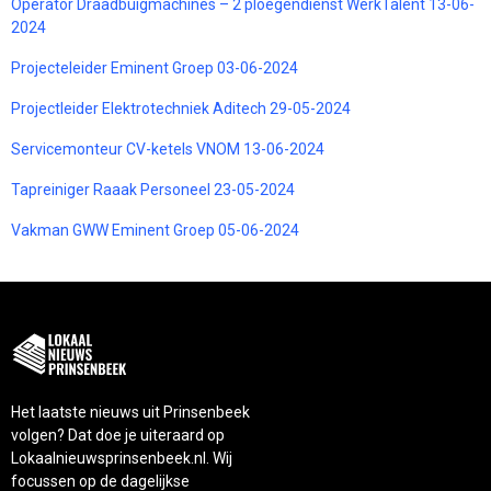
Operator Draadbuigmachines – 2 ploegendienst WerkTalent 13-06-
2024
Projecteleider Eminent Groep 03-06-2024
Projectleider Elektrotechniek Aditech 29-05-2024
Servicemonteur CV-ketels VNOM 13-06-2024
Tapreiniger Raaak Personeel 23-05-2024
Vakman GWW Eminent Groep 05-06-2024
Het laatste nieuws uit Prinsenbeek
volgen? Dat doe je uiteraard op
Lokaalnieuwsprinsenbeek.nl. Wij
focussen op de dagelijkse