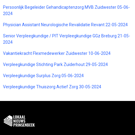
Persoonlijk Begeleider Gehandicaptenzorg MVB Zuidwester 05-06-
2024
Physician Assistant Neurologische Revalidatie Revant 22-05-2024
Senior Verpleegkundige / PIT Verpleegkundige GGz Breburg 21-05-
2024
Vakantiekracht Flexmedewerker Zuidwester 10-06-2024
Verpleegkundige Stichting Park Zuiderhout 29-05-2024
Verpleegkundige Surplus Zorg 05-06-2024
Verpleegkundige Thuiszorg Actief Zorg 30-05-2024