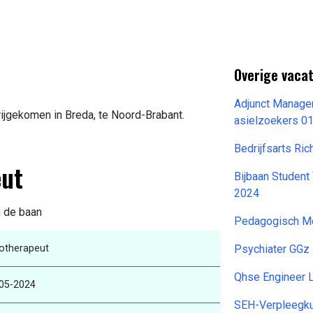
Overige vaca
Adjunct Manage
rijgekomen in Breda, te Noord-Brabant.
asielzoekers 0
Bedrijfsarts Ri
eut
Bijbaan Student
2024
n de baan
Pedagogisch M
otherapeut
Psychiater GGz
Qhse Engineer L
05-2024
SEH-Verpleegku