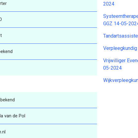
rter
2024
Systeemtherape
O
GGZ 14-05-202
t
Tandartsassist
Verpleegkundig
bekend
Vrijwilliger Ev
05-2024
Wijkverpleegku
nbekend
la van de Pol
.nl