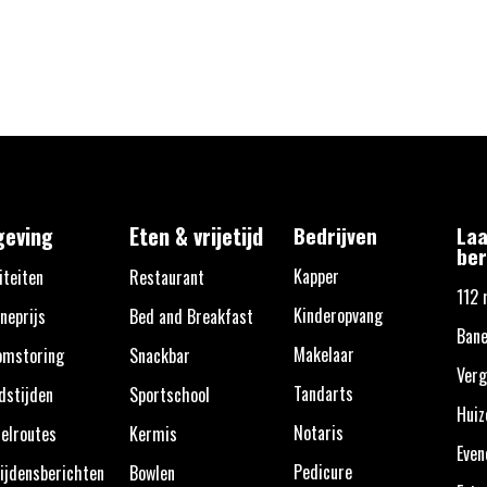
eving
Eten & vrijetijd
Bedrijven
Laa
ber
Kapper
iteiten
Restaurant
112 
Kinderopvang
neprijs
Bed and Breakfast
Bane
Makelaar
omstoring
Snackbar
Verg
Tandarts
dstijden
Sportschool
Huiz
Notaris
elroutes
Kermis
Eve
Pedicure
ijdensberichten
Bowlen