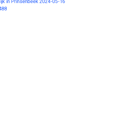
ldijk in Prinsenbeek 2024-05-16
488