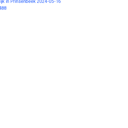
ldijk in Prinsenbeek 2024-05-16
488