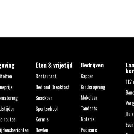
eving
Eten & vrijetijd
Bedrijven
Laa
ber
Kapper
iteiten
Restaurant
112 
Kinderopvang
neprijs
Bed and Breakfast
Bane
Makelaar
omstoring
Snackbar
Verg
Tandarts
dstijden
Sportschool
Huiz
Notaris
elroutes
Kermis
Eve
Pedicure
ijdensberichten
Bowlen