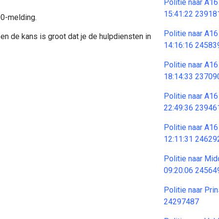
Politie naar A1
15:41:22 23918
00-melding.
Politie naar A1
en de kans is groot dat je de hulpdiensten in
14:16:16 24583
Politie naar A1
18:14:33 23709
Politie naar A1
22:49:36 23946
Politie naar A1
12:11:31 24629
Politie naar M
09:20:06 24564
Politie naar Pr
24297487