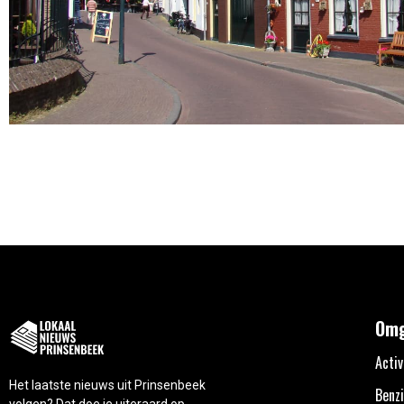
Omg
Activ
Het laatste nieuws uit Prinsenbeek
Benzi
volgen? Dat doe je uiteraard op