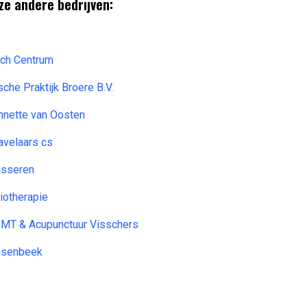
ze andere bedrijven:
ch Centrum
che Praktijk Broere B.V.
nnette van Oosten
avelaars cs
isseren
iotherapie
T, MT & Acupunctuur Visschers
insenbeek