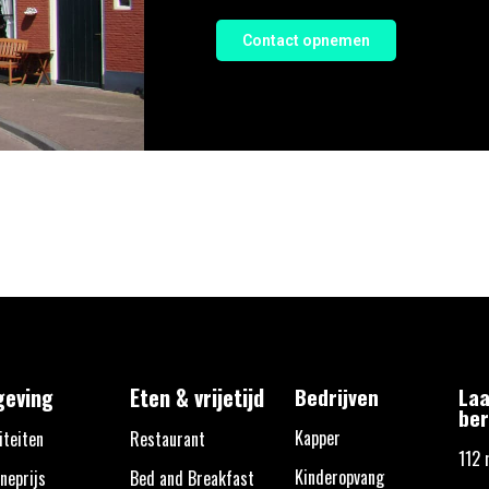
Contact opnemen
eving
Eten & vrijetijd
Bedrijven
Laa
ber
Kapper
iteiten
Restaurant
112 
Kinderopvang
neprijs
Bed and Breakfast