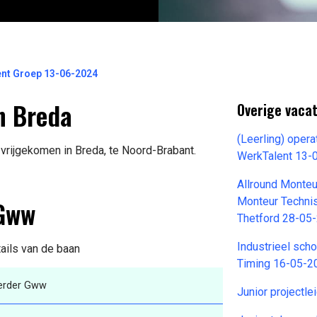
nt Groep 13-06-2024
n Breda
Overige vaca
(Leerling) oper
vrijgekomen in Breda, te Noord-Brabant.
WerkTalent 13-
Allround Monteu
 Gww
Monteur Techni
Thetford 28-05
Industrieel scho
tails van de baan
Timing 16-05-2
erder Gww
Junior projectl