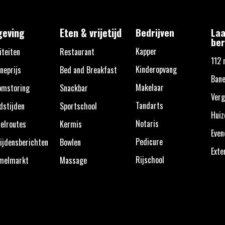
eving
Eten & vrijetijd
Bedrijven
Laa
ber
Kapper
iteiten
Restaurant
112 
Kinderopvang
neprijs
Bed and Breakfast
Bane
Makelaar
omstoring
Snackbar
Verg
Tandarts
dstijden
Sportschool
Huiz
Notaris
elroutes
Kermis
Eve
Pedicure
ijdensberichten
Bowlen
Exte
Rijschool
melmarkt
Massage