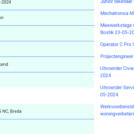
Junior tekenaa
-2024
Mechatronica 
en
Meewerkstage C
Bostik 23-05-2
Operator C Pro 
Projectengineer
kend
Uitvoerder Civi
2024
Uitvoerder Serv
05-2024
Werkvoorbereid
5 NC, Breda
woningverbeter