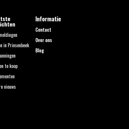
tste
Informatie
ichten
Contact
meldingen
Over ons
n in Prinsenbeek
Blog
unningen
en te koop
nementen
rn nieuws