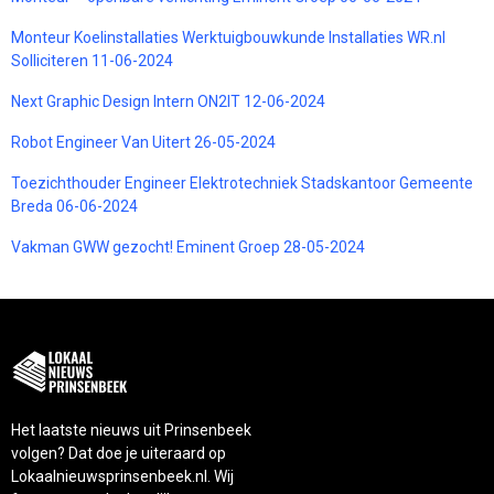
Monteur Koelinstallaties Werktuigbouwkunde Installaties WR.nl
Solliciteren 11-06-2024
Next Graphic Design Intern ON2IT 12-06-2024
Robot Engineer Van Uitert 26-05-2024
Toezichthouder Engineer Elektrotechniek Stadskantoor Gemeente
Breda 06-06-2024
Vakman GWW gezocht! Eminent Groep 28-05-2024
Het laatste nieuws uit Prinsenbeek
volgen? Dat doe je uiteraard op
Lokaalnieuwsprinsenbeek.nl. Wij