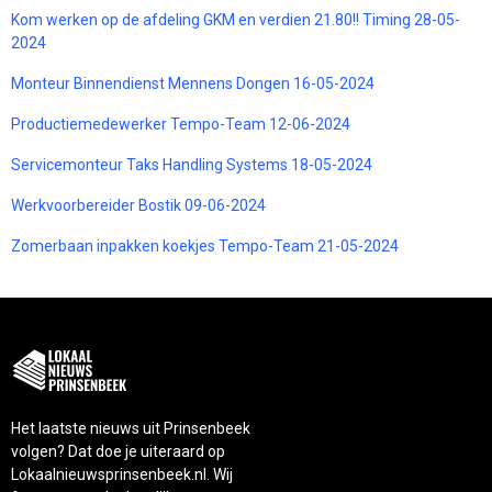
Kom werken op de afdeling GKM en verdien 21.80!! Timing 28-05-
2024
Monteur Binnendienst Mennens Dongen 16-05-2024
Productiemedewerker Tempo-Team 12-06-2024
Servicemonteur Taks Handling Systems 18-05-2024
Werkvoorbereider Bostik 09-06-2024
Zomerbaan inpakken koekjes Tempo-Team 21-05-2024
Het laatste nieuws uit Prinsenbeek
volgen? Dat doe je uiteraard op
Lokaalnieuwsprinsenbeek.nl. Wij