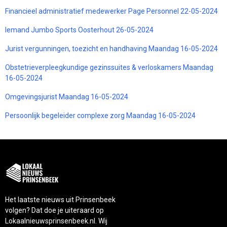
Financieel administratief medewerker Page Personnel 22-05-2024
Iemand Jumbo Sports Oosterhout 26-05-2024
Jurist vergunningen, toezicht en handhaving Maandag 16-05-2024
Obstetrieverpleegkundige gezinssuites & verloskamers Maandag
16-05-2024
Omgevingsjurist Maandag 16-05-2024
Persoonlijk begeleider complexe zorg Maandag 16-05-2024
Het laatste nieuws uit Prinsenbeek
volgen? Dat doe je uiteraard op
Lokaalnieuwsprinsenbeek.nl. Wij