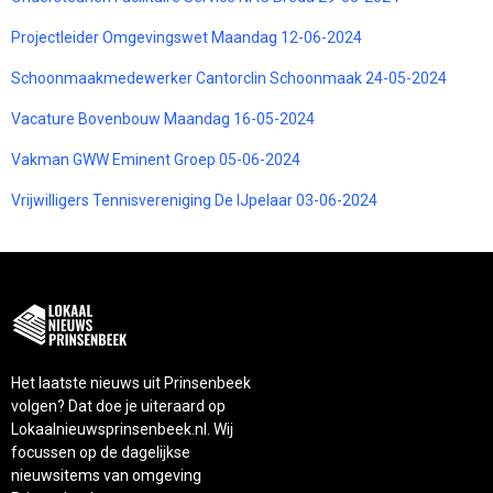
Projectleider Omgevingswet Maandag 12-06-2024
Schoonmaakmedewerker Cantorclin Schoonmaak 24-05-2024
Vacature Bovenbouw Maandag 16-05-2024
Vakman GWW Eminent Groep 05-06-2024
Vrijwilligers Tennisvereniging De IJpelaar 03-06-2024
Het laatste nieuws uit Prinsenbeek
volgen? Dat doe je uiteraard op
Lokaalnieuwsprinsenbeek.nl. Wij
focussen op de dagelijkse
nieuwsitems van omgeving